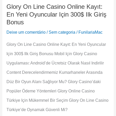
Glory On Line Casino Online Kayıt:
Glory
En Yeni Oyuncular Için 300$ Ilk Giriş
On
Bonus
Line
Deixe um comentário
/
Sem categoria
/
FunilariaMac
Casino
Glory On Line Casino Online Kayıt: En Yeni Oyuncular
Online
Için 300$ Ilk Giriş Bonusu Mobil Için Glory Casino
Kayıt:
Uygulaması: Android’de Ücretsiz Olarak Nasıl Indirilir
En
Content Derecelendirmemiz Kumarhaneler Arasında
Yeni
Düz Bir Oyun Alanı Sağlıyor Mu? Glory Casino’daki
Oyuncular
Popüler Ödeme Yöntemleri Glory Online Casino
Için
Türkiye Için Mükemmel Bir Seçim Glory On Line Casino
300$
Türkiye’de Oynamak Güvenli Mi?
Ilk