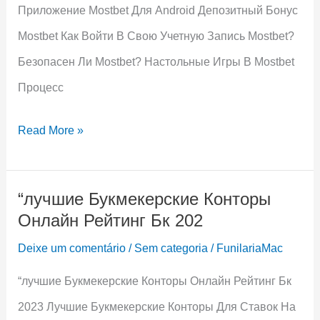
Приложение Mostbet Для Android Депозитный Бонус
Mostbet Как Войти В Свою Учетную Запись Mostbet?
Безопасен Ли Mostbet? Настольные Игры В Mostbet
Процесс
Read More »
“лучшие Букмекерские Конторы
“лучшие
Онлайн Рейтинг Бк 202
Букмекерские
Deixe um comentário
/
Sem categoria
/
FunilariaMac
Конторы
Онлайн
“лучшие Букмекерские Конторы Онлайн Рейтинг Бк
Рейтинг
2023 Лучшие Букмекерские Конторы Для Ставок На