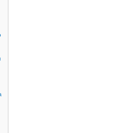
ə
ı
a