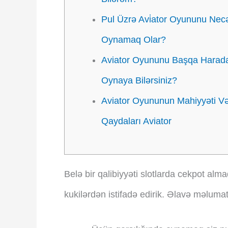
Pul Üzrə Avi̇ator Oyununu Nec
Oynamaq Olar?
Aviator Oyununu Başqa Harad
Oynaya Bilərsiniz?
Aviator Oyununun Mahiyyəti V
Qaydaları Aviator
Belə bir qalibiyyəti slotlarda cekpot alm
kukilərdən istifadə edirik. Əlavə məluma