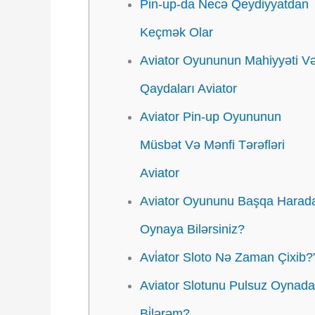
Pin-up-da Necə Qeydiyyatdan
Keçmək Olar
Aviator Oyununun Mahiyyəti V
Qaydaları Aviator
Aviator Pin-up Oyununun
Müsbət Və Mənfi Tərəfləri
Aviator
Aviator Oyununu Başqa Harad
Oynaya Bilərsiniz?
Avi̇ator Sloto Nə Zaman Çixib?
Aviator Slotunu Pulsuz Oynada
Bi̇lərəm?