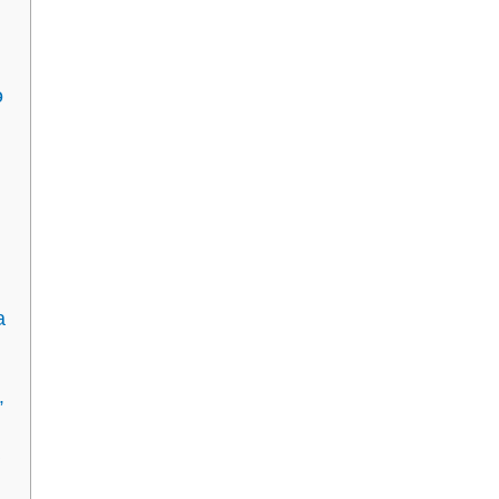
ə
a
”