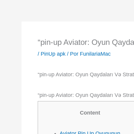
Ir
para
o
“pin-up Aviator: Oyun Qaydal
conteúdo
/
PinUp apk
/ Por
FunilariaMac
“pin-up Aviator: Oyun Qaydaları Və Strat
“pin-up Aviator: Oyun Qaydaları Və Strat
Content
Aviator Pin Up Oyununun