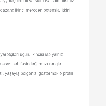
yyələşdirməli və slotu işə salmalısınız.
azanc ikinci mərcdən potensial itkini
arətçiləri üçün, ikincisi isə yalnız
n əsas səhifəsindəQırmızı rənglə
, yaşayış bölgənizi göstərməklə profili