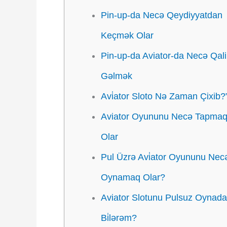
Pin-up-da Necə Qeydiyyatdan
Keçmək Olar
Pin-up-da Aviator-da Necə Qal
Gəlmək
Avi̇ator Sloto Nə Zaman Çixib?
Aviator Oyununu Necə Tapma
Olar
Pul Üzrə Avi̇ator Oyununu Nec
Oynamaq Olar?
Aviator Slotunu Pulsuz Oynada
Bi̇lərəm?