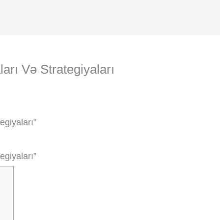
arı Və Strategiyaları
egiyaları”
egiyaları”