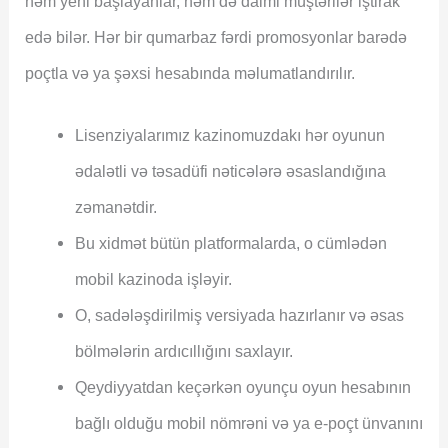
həm yeni başlayanlar, həm də daimi müştərilər iştirak
edə bilər. Hər bir qumarbaz fərdi promosyonlar barədə
poçtla və ya şəxsi hesabında məlumatlandırılır.
Lisenziyalarımız kazinomuzdakı hər oyunun
ədalətli və təsadüfi nəticələrə əsaslandığına
zəmanətdir.
Bu xidmət bütün platformalarda, o cümlədən
mobil kazinoda işləyir.
O, sadələşdirilmiş versiyada hazırlanır və əsas
bölmələrin ardıcıllığını saxlayır.
Qeydiyyatdan keçərkən oyunçu oyun hesabının
bağlı olduğu mobil nömrəni və ya e-poçt ünvanını