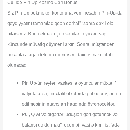
Cü Ildə Pin Up Kazino Cari Bonus
Siz Pin Up bukmeker kontoruna yeni hesabın Pin-Up-da
qeydiyyatını tamamladıqdan dərhal” “sonra daxil ola
bilərsiniz. Bunu etmək üçün səhifənin yuxarı sağ
küncündə müvafiq düyməni sıxın. Sonra, müştəridən
hesabla əlaqəli telefon nömrəsini daxil etməsi tələb
olunacaq.
Pin Up-ün rəyləri vasitəsilə oyunçular müxtəlif
valyutalarda, müxtəlif ölkələrdə pul ödənişlərinin
edilməsinin nüansları haqqında öyrənəcəklər.
Pul, Qiwi və digərləri uduşları geri götürmək və
balansı doldurmaq” “üçün bir vasitə kimi istifadə