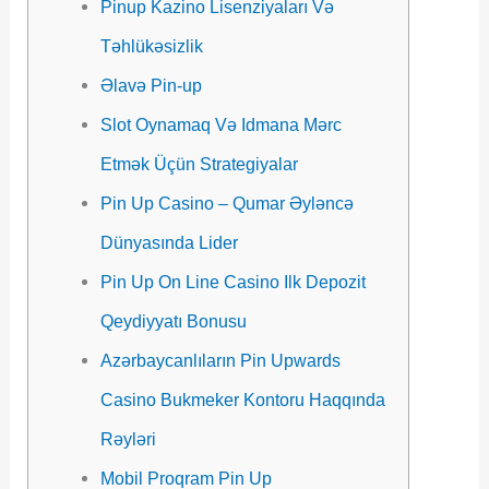
Pinup Kazino Lisenziyaları Və
Təhlükəsizlik
Əlavə Pin-up
Slot Oynamaq Və Idmana Mərc
Etmək Üçün Strategiyalar
Pin Up Casino – Qumar Əyləncə
Dünyasında Lider
Pin Up On Line Casino Ilk Depozit
Qeydiyyatı Bonusu
Azərbaycanlıların Pin Upwards
Casino Bukmeker Kontoru Haqqında
Rəyləri
Mobil Proqram Pin Up