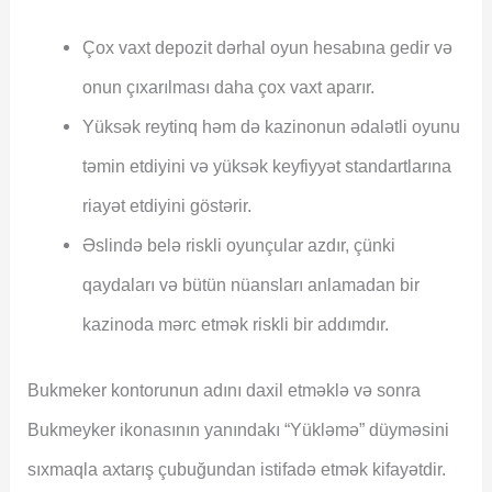
Çox vaxt depozit dərhal oyun hesabına gedir və
onun çıxarılması daha çox vaxt aparır.
Yüksək reytinq həm də kazinonun ədalətli oyunu
təmin etdiyini və yüksək keyfiyyət standartlarına
riayət etdiyini göstərir.
Əslində belə riskli oyunçular azdır, çünki
qaydaları və bütün nüansları anlamadan bir
kazinoda mərc etmək riskli bir addımdır.
Bukmeker kontorunun adını daxil etməklə və sonra
Bukmeyker ikonasının yanındakı “Yükləmə” düyməsini
sıxmaqla axtarış çubuğundan istifadə etmək kifayətdir.