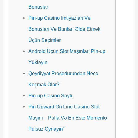
Bonuslar
Pin-up Casino Imtiyazları Və
Bonusları Və Bunları Əldə Etmək
Üçün Seçimlər
Android Üçün Slot Maşınları Pin-up
Yükləyin
Qeydiyyat Prosedurundan Necə
Keçmək Olar?
Pin-up Casino Saytı
Pin Upward On Line Casino Slot
Maşını – Pulla Və En Este Momento
Pulsuz Oynayın”