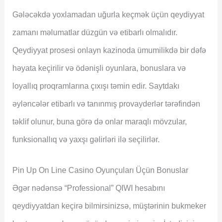
Gələcəkdə yoxlamadan uğurla keçmək üçün qeydiyyat
zamanı məlumatlar düzgün və etibarlı olmalıdır.
Qeydiyyat prosesi onlayn kazinoda ümumilikdə bir dəfə
həyata keçirilir və ödənişli oyunlara, bonuslara və
loyallıq proqramlarına çıxışı təmin edir. Saytdakı
əyləncələr etibarlı və tanınmış provayderlər tərəfindən
təklif olunur, buna görə də onlar maraqlı mövzular,
funksionallıq və yaxşı gəlirləri ilə seçilirlər.
Pin Up On Line Casino Oyunçuları Üçün Bonuslar
Əgər nədənsə “Professional” QIWI hesabını
qeydiyyatdan keçirə bilmirsinizsə, müştərinin bukmeker