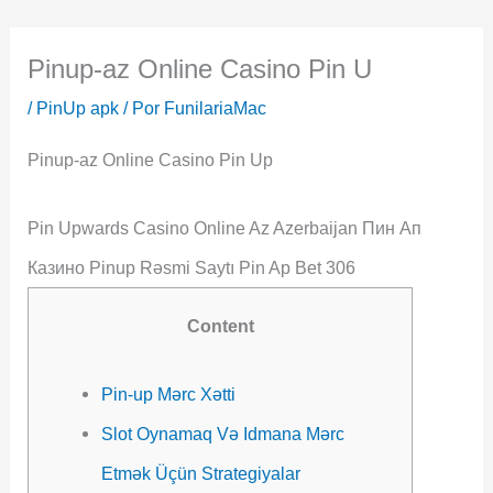
Ir
para
Pinup-az Online Casino Pin U
o
/
PinUp apk
/ Por
FunilariaMac
conteúdo
Pinup-az Online Casino Pin Up
Pin Upwards Casino Online Az Azerbaijan Пин Ап
Казино Pinup Rəsmi Saytı Pin Ap Bet 306
Content
Pin-up Mərc Xətti
Slot Oynamaq Və Idmana Mərc
Etmək Üçün Strategiyalar