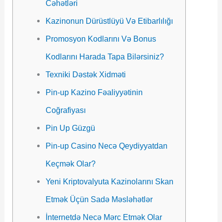
Cəhətləri
Kazinonun Dürüstlüyü Və Etibarlılığı
Promosyon Kodlarını Və Bonus
Kodlarını Harada Tapa Bilərsiniz?
Texniki Dəstək Xidməti
Pin-up Kazino Fəaliyyətinin
Coğrafiyası
Pin Up Güzgü
Pin-up Casino Necə Qeydiyyatdan
Keçmək Olar?
Yeni Kriptovalyuta Kazinolarını Skan
Etmək Üçün Sadə Məsləhətlər
İnternetdə Necə Mərc Etmək Olar