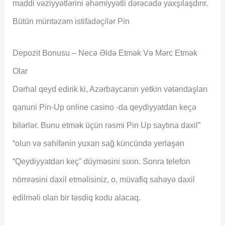
maddi vəziyyətlərini əhəmiyyətli dərəcədə yaxşılaşdırır.
Bütün müntəzəm istifadəçilər Pin
Depozit Bonusu – Necə Əldə Etmək Və Mərc Etmək
Olar
Dərhal qeyd edirik ki, Azərbaycanın yetkin vətəndaşları
qanuni Pin-Up online casino -da qeydiyyatdan keçə
bilərlər. Bunu etmək üçün rəsmi Pin Up saytına daxil”
“olun və səhifənin yuxarı sağ küncündə yerləşən
“Qeydiyyatdan keç” düyməsini sıxın. Sonra telefon
nömrəsini daxil etməlisiniz, o, müvafiq sahəyə daxil
edilməli olan bir təsdiq kodu alacaq.