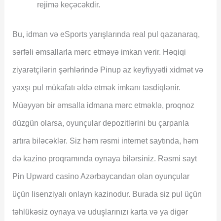
rejimə keçəcəkdir.
Bu, idman və eSports yarışlarında real pul qazanaraq,
sərfəli əmsallarla mərc etməyə imkan verir. Həqiqi
ziyarətçilərin şərhlərində Pinup az keyfiyyətli xidmət və
yaxşı pul mükafatı əldə etmək imkanı təsdiqlənir.
Müəyyən bir əmsalla idmana mərc etməklə, proqnoz
düzgün olarsa, oyunçular depozitlərini bu çarpanla
artıra biləcəklər. Siz həm rəsmi internet saytında, həm
də kazino proqramında oynaya bilərsiniz. Rəsmi sayt
Pin Upward casino Azərbaycandan olan oyunçular
üçün lisenziyalı onlayn kazinodur. Burada siz pul üçün
təhlükəsiz oynaya və uduşlarınızı karta və ya digər