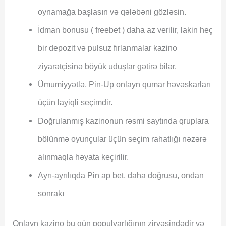
oynamağa başlasın və qələbəni gözləsin.
İdman bonusu ( freebet ) daha az verilir, lakin heç
bir depozit və pulsuz fırlanmalar kazino
ziyarətçisinə böyük uduşlar gətirə bilər.
Ümumiyyətlə, Pin-Up onlayn qumar həvəskarları
üçün layiqli seçimdir.
Doğrulanmış kazinonun rəsmi saytında qruplara
bölünmə oyunçular üçün seçim rahatlığı nəzərə
alınmaqla həyata keçirilir.
Ayrı-ayrılıqda Pin ap bet, daha doğrusu, ondan
sonrakı
Onlayn kazino bu gün populyarlığının zirvəsindədir və