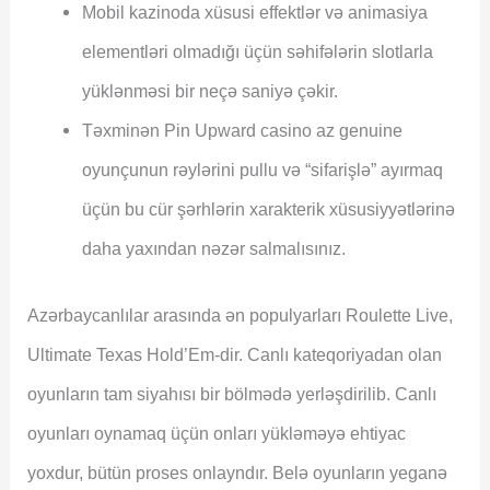
Mobil kazinoda xüsusi effektlər və animasiya
elementləri olmadığı üçün səhifələrin slotlarla
yüklənməsi bir neçə saniyə çəkir.
Təxminən Pin Upward casino az genuine
oyunçunun rəylərini pullu və “sifarişlə” ayırmaq
üçün bu cür şərhlərin xarakterik xüsusiyyətlərinə
daha yaxından nəzər salmalısınız.
Azərbaycanlılar arasında ən populyarları Roulette Live,
Ultimate Texas Hold’Em-dir. Canlı kateqoriyadan olan
oyunların tam siyahısı bir bölmədə yerləşdirilib. Canlı
oyunları oynamaq üçün onları yükləməyə ehtiyac
yoxdur, bütün proses onlayndır. Belə oyunların yeganə