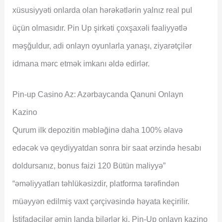
xüsusiyyəti onlarda olan hərəkətlərin yalnız real pul
üçün olmasıdır. Pin Up şirkəti çoxşaxəli fəaliyyətlə
məşğuldur, adi onlayn oyunlarla yanaşı, ziyarətçilər
idmana mərc etmək imkanı əldə edirlər.
Pin-up Casino Az: Azərbaycanda Qanuni Onlayn
Kazino
Qurum ilk depozitin məbləğinə daha 100% əlavə
edəcək və qeydiyyatdan sonra bir saat ərzində hesabı
doldursanız, bonus faizi 120 Bütün maliyyə”
“əməliyyatları təhlükəsizdir, platforma tərəfindən
müəyyən edilmiş vaxt çərçivəsində həyata keçirilir.
İstifadəçilər əmin landa bilərlər ki, Pin-Up onlayn kazino