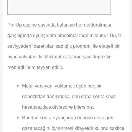
Pin Up casino saytında balansın hər doldurulması
qarşılığında oyunçulara pincoinlər təqdim olunur. Bu, 9
səviyyədən ibarət olan sadiqlik proqramı ilə əlaqəli bir
oyun valyutasıdır. Mükafat xallarının sayı depozitin
məbləği ilə müəyyən edilir.
Mobil versiyanı yükləmək üçün heç bir
depozitdən danışırıqsa, onu daha sonra şəxsi
hesabınızda aktivləşdirə bilərsiniz.
Bundan sonra oyunçunun bonusu necə geri
qazanacağını öyrənməsi kifayətdir ki, onu sakitcə