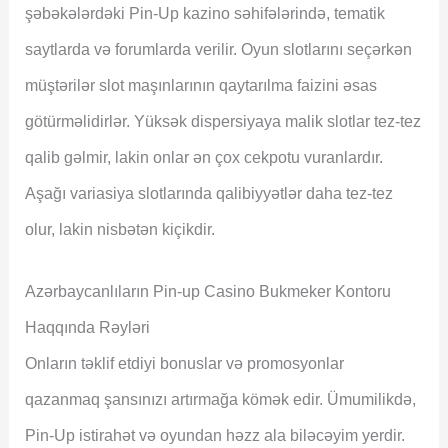
şəbəkələrdəki Pin-Up kazino səhifələrində, tematik
saytlarda və forumlarda verilir. Oyun slotlarını seçərkən
müştərilər slot maşınlarının qaytarılma faizini əsas
götürməlidirlər. Yüksək dispersiyaya malik slotlar tez-tez
qalib gəlmir, lakin onlar ən çox cekpotu vuranlardır.
Aşağı variasiya slotlarında qalibiyyətlər daha tez-tez
olur, lakin nisbətən kiçikdir.
Azərbaycanlıların Pin-up Casino Bukmeker Kontoru
Haqqında Rəyləri
Onların təklif etdiyi bonuslar və promosyonlar
qazanmaq şansınızı artırmağa kömək edir. Ümumilikdə,
Pin-Up istirahət və oyundan həzz ala biləcəyim yerdir.