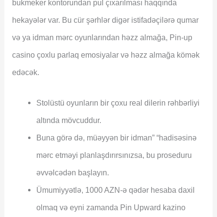
bukmeker kontorundan pul çıxarılması haqqında
hekayələr var. Bu cür şərhlər digər istifadəçilərə qumar
və ya idman mərc oyunlarından həzz almağa, Pin-up
casino çoxlu parlaq emosiyalar və həzz almağa kömək
edəcək.
Stolüstü oyunların bir çoxu real dilerin rəhbərliyi
altında mövcuddur.
Buna görə də, müəyyən bir idman” “hadisəsinə
mərc etməyi planlaşdırırsınızsa, bu proseduru
əvvəlcədən başlayın.
Ümumiyyətlə, 1000 AZN-ə qədər hesaba daxil
olmaq və eyni zamanda Pin Upward kazino