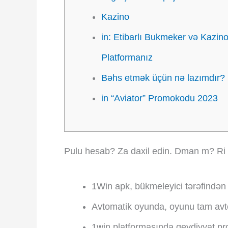
Kazino
in: Etibarlı Bukmeker və Kazin
Platformanız
Bəhs etmək üçün nə lazımdır?
in “Aviator” Promokodu 2023
Pulu hesab? Za daxil edin. Dman m? Ri 
1Win apk, bükmeleyici tərəfindən t
Avtomatik oyunda, oyunu tam avto
1win platformasında qeydiyyat pro