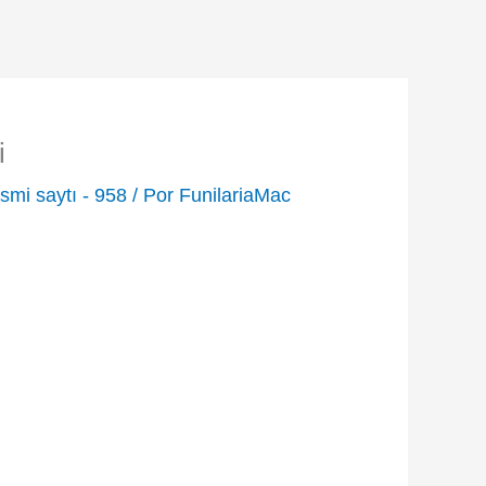
i
mi saytı - 958
/ Por
FunilariaMac