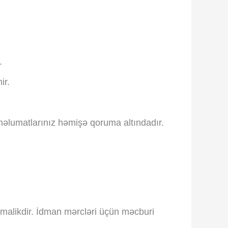
.
ir.
əlumatlarınız həmişə qoruma altındadır.
 malikdir. İdman mərcləri üçün məcburi