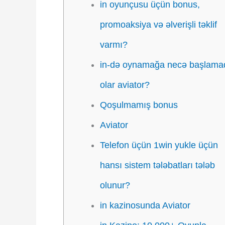
in oyunçusu üçün bonus,
promoaksiya və əlverişli təklif
varmı?
in-də oynamağa necə başlama
olar aviator?
Qoşulmamış bonus
Aviator
Telefon üçün 1win yukle üçün
hansı sistem tələbatları tələb
olunur?
in kazinosunda Aviator