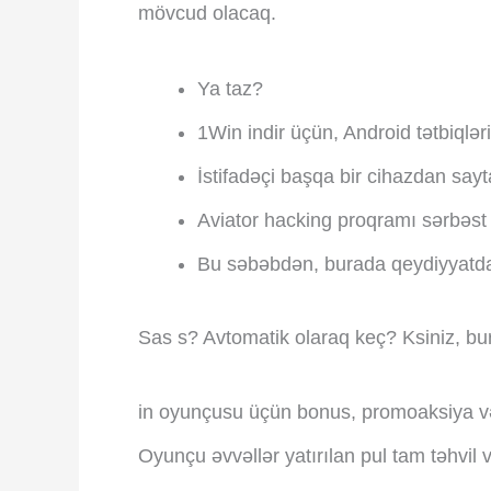
mövcud olacaq.
Ya taz?
1Win indir üçün, Android tətbiqlər
İstifadəçi başqa bir cihazdan sayt
Aviator hacking proqramı sərbəst
Bu səbəbdən, burada qeydiyyatdan
Sas s? Avtomatik olaraq keç? Ksiniz, bu
in oyunçusu üçün bonus, promoaksiya və ə
Oyunçu əvvəllər yatırılan pul tam təhvil