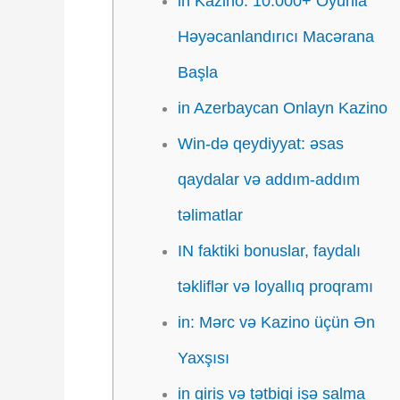
in Kazino: 10.000+ Oyunla
Həyəcanlandırıcı Macərana
Başla
in Azerbaycan Onlayn Kazino
Win-də qeydiyyat: əsas
qaydalar və addım-addım
təlimatlar
IN faktiki bonuslar, faydalı
təkliflər və loyallıq proqramı
in: Mərc və Kazino üçün Ən
Yaxşısı
in giriş və tətbiqi işə salma