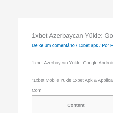
Ir
para
o
1xbet Azerbaycan Yükle: Go
conteúdo
Deixe um comentário
/
1xbet apk
/ Por
F
1xbet Azerbaycan Yükle: Google Androi
“1xbet Mobile Yukle 1xbet Apk & Applic
Com
Content