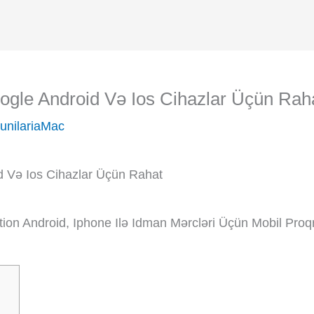
ogle Android Və Ios Cihazlar Üçün Rah
unilariaMac
d Və Ios Cihazlar Üçün Rahat
ation Android, Iphone Ilə Idman Mərcləri Üçün Mobil Pro