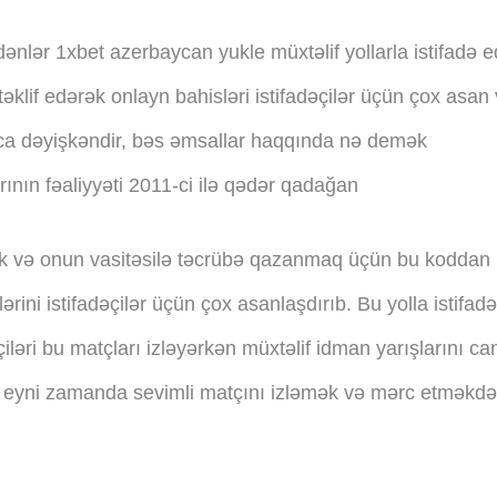
ənlər 1xbet azerbaycan yukle müxtəlif yollarla istifadə ed
təklif edərək onlayn bahisləri istifadəçilər üçün çox asan 
ca dəyişkəndir, bəs əmsallar haqqında nə demək
nın fəaliyyəti 2011-ci ilə qədər qadağan
k və onun vasitəsilə təcrübə qazanmaq üçün bu koddan ist
lərini istifadəçilər üçün çox asanlaşdırıb. Bu yolla istif
adəçiləri bu matçları izləyərkən müxtəlif idman yarışlarını
ılara eyni zamanda sevimli matçını izləmək və mərc etmək