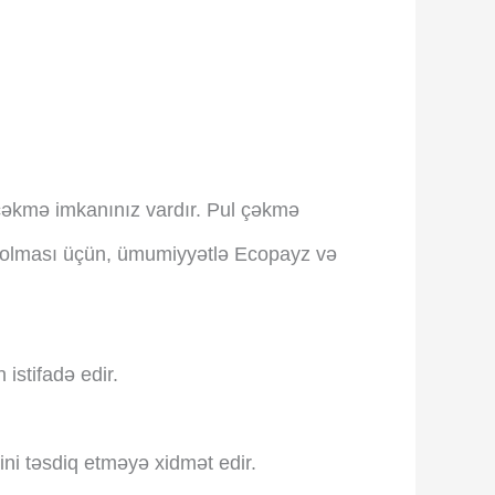
 çəkmə imkanınız vardır. Pul çəkmə
ə olması üçün, ümumiyyətlə Ecopayz və
istifadə edir.
ni təsdiq etməyə xidmət edir.