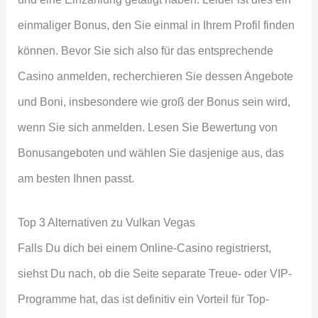
einmaliger Bonus, den Sie einmal in Ihrem Profil finden
können. Bevor Sie sich also für das entsprechende
Casino anmelden, recherchieren Sie dessen Angebote
und Boni, insbesondere wie groß der Bonus sein wird,
wenn Sie sich anmelden. Lesen Sie Bewertung von
Bonusangeboten und wählen Sie dasjenige aus, das
am besten Ihnen passt.
Top 3 Alternativen zu Vulkan Vegas
Falls Du dich bei einem Online-Casino registrierst,
siehst Du nach, ob die Seite separate Treue- oder VIP-
Programme hat, das ist definitiv ein Vorteil für Top-