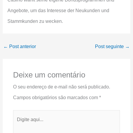
Angebote, um das Interesse der Neukunden und
Stammkunden zu wecken.
←
Post anterior
Post seguinte
→
Deixe um comentário
O seu endereço de e-mail não será publicado.
Campos obrigatórios são marcados com
*
Digite
aqui...