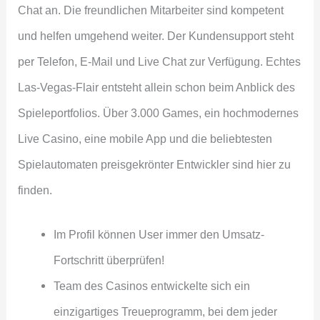
Chat an. Die freundlichen Mitarbeiter sind kompetent
und helfen umgehend weiter. Der Kundensupport steht
per Telefon, E-Mail und Live Chat zur Verfügung. Echtes
Las-Vegas-Flair entsteht allein schon beim Anblick des
Spieleportfolios. Über 3.000 Games, ein hochmodernes
Live Casino, eine mobile App und die beliebtesten
Spielautomaten preisgekrönter Entwickler sind hier zu
finden.
Im Profil können User immer den Umsatz-
Fortschritt überprüfen!
Team des Casinos entwickelte sich ein
einzigartiges Treueprogramm, bei dem jeder